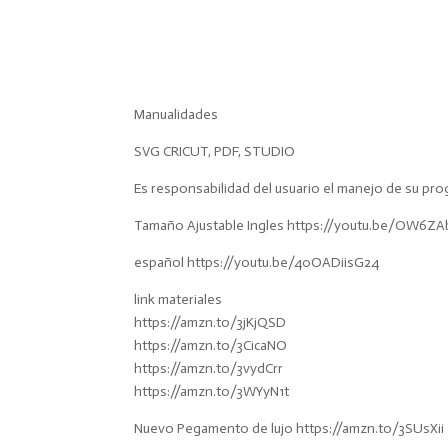
Manualidades
SVG CRICUT, PDF, STUDIO
Es responsabilidad del usuario el manejo de su pro
Tamaño Ajustable Ingles https://youtu.be/OW6ZA
español https://youtu.be/40OADiisG24
link materiales
https://amzn.to/3jKjQSD
https://amzn.to/3CicaNO
https://amzn.to/3vydCrr
https://amzn.to/3WYyN1t
Nuevo Pegamento de lujo https://amzn.to/3SUsXii