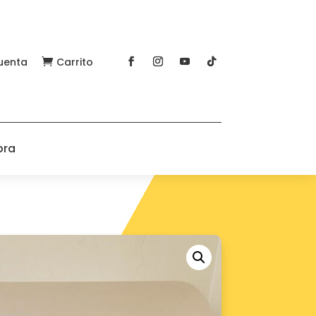
uenta
Carrito

pra