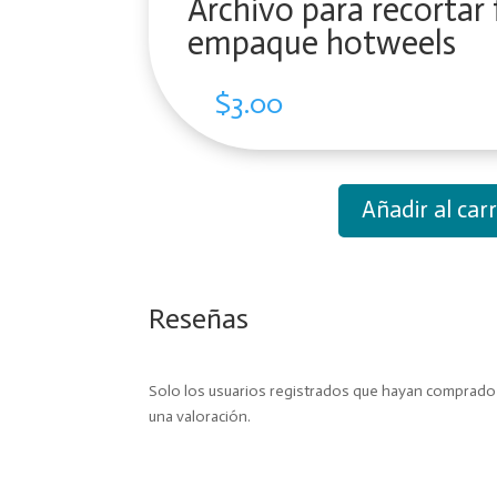
Archivo para recortar
empaque hotweels
$
3.00
Añadir al carr
Archivo
para
recortar
forma
Reseñas
empaque
hotweels
cantidad
Solo los usuarios registrados que hayan comprad
una valoración.