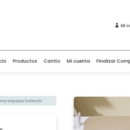
Mi c

cio
Productos
Carrito
Mi cuenta
Finalizar Com
forma empaque hotweels