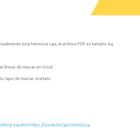
anualmente esta hermosa caja, el archivo PDF es tamaño A4
r lineas de marcar en Cricut
do, lapiz de marcar, Acetato
86V3I español https://youtu.be/40OADiisG24