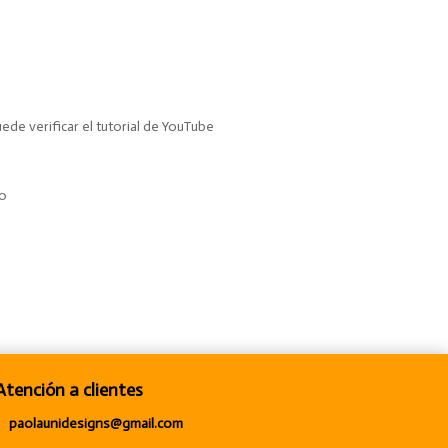
de verificar el tutorial de YouTube
to
Atención a clientes
paolaunidesigns@gmail.com