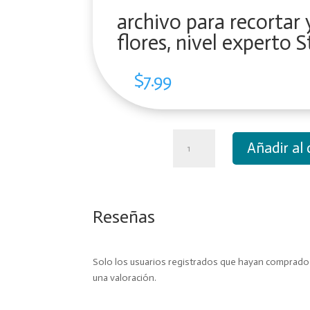
archivo para recortar
flores, nivel experto S
$
7.99
archivo
Añadir al 
para
recortar
y
armar
Reseñas
con
flores,
nivel
Solo los usuarios registrados que hayan comprad
experto
una valoración.
Stitch
cantidad