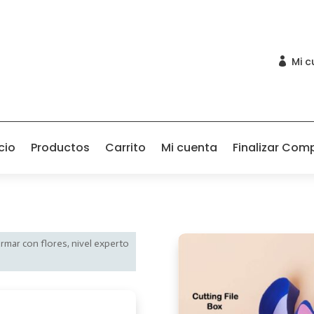
Mi c

cio
Productos
Carrito
Mi cuenta
Finalizar Com
armar con flores, nivel experto