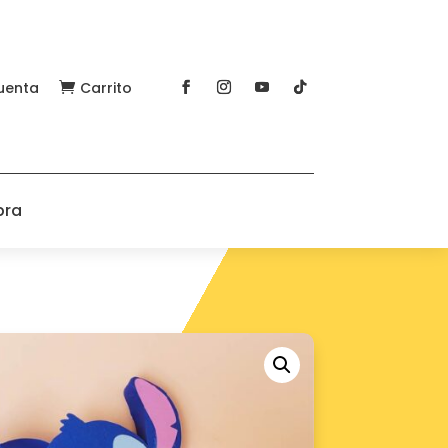
uenta
Carrito

pra