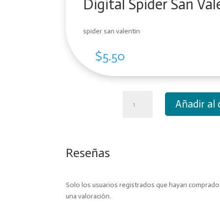
Digital Spider San Val
spider san valentin
$
5.50
Digital
Añadir al 
Spider
San
Valentin
cantidad
Reseñas
Solo los usuarios registrados que hayan comprad
una valoración.