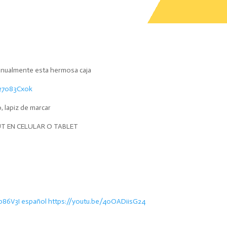
manualmente esta hermosa caja
027083Cx0k
o, lapiz de marcar
UT EN CELULAR O TABLET
86V3I español https://youtu.be/40OADiisG24