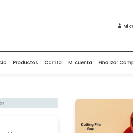
Mi c

cio
Productos
Carrito
Mi cuenta
Finalizar Com
tin