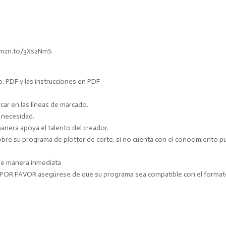
/amzn.to/3Xs2NmS
o, PDF y las instrucciones en PDF
ar en las líneas de marcado.
y necesidad.
manera apoya el talento del creador.
e su programa de plotter de corte, si no cuenta con el conocimiento pue
 de manera inmediata
. POR FAVOR asegúrese de que su programa sea compatible con el forma