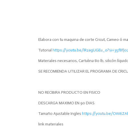
Elabora con tu maquina de corte Cricut, Cameo ó 
Tutorial
https://youtu.be/lR2agUGEu_0?si=35f8fj
Materiales necesarios, Cartulina 80 lb, silicón líquid
SE RECOMIENDA UTILIZAR EL PROGRAMA DE CRIC
NO RECIBIRA PRODUCTO EN FISICO
DESCARGA MAXIMO EN 90 DIAS
Tamaño Ajustable Ingles
https://youtu.be/OW6ZAb
link materiales