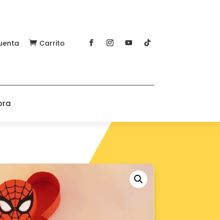
uenta
Carrito

pra