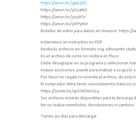
https://amzn.to/3jKjQSD
https://amzn.to/3CicaNO
https://amzn.to/3vydCrr
https://amzn.to/3WYyN1t
Botellas de vidrio para dulces en Amazon https:/
Incluiremos un instructivo en PDF
Recibirás archivos en formato svg, silhouette studi
Es un archivo de corte no recibirá en físico
Debe desagrupar en su programa y seleccionar marc
Incluye accesorios, puede personalizar a su gusto 
Por favor no regale ni revenda el archivo, de esta 
El comprador debe tener conocimientos básicos sobr
https://youtu.be/40OADiisG24
Sus archivos estarán disponibles para la descarga
No se realiza reembolso, devoluciones ni cambios
Tienes 90 dias para descargar