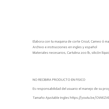
suavizante
suavitel
madre
cantidad
Elabora con tu maquina de corte Cricut, Cameo ó 
Archivo e instrucciones en ingles y español
Materiales necesarios, Cartulina 200 lb, silicón líqui
NO RECIBIRA PRODUCTO EN FISICO
Es responsabilidad del usuario el manejo de su pro
Tamaño Ajustable Ingles https://youtu.be/OW6ZA