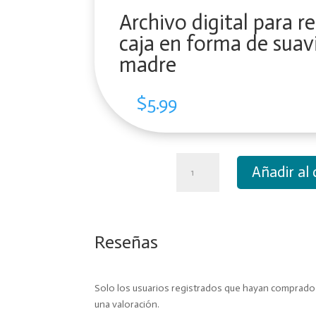
Archivo digital para r
caja en forma de suav
madre
$
5.99
Archivo
Añadir al 
digital
para
recortar
y
Reseñas
armar
caja
en
Solo los usuarios registrados que hayan comprad
forma
una valoración.
de