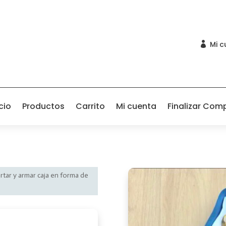
Mi c

cio
Productos
Carrito
Mi cuenta
Finalizar Com
ortar y armar caja en forma de