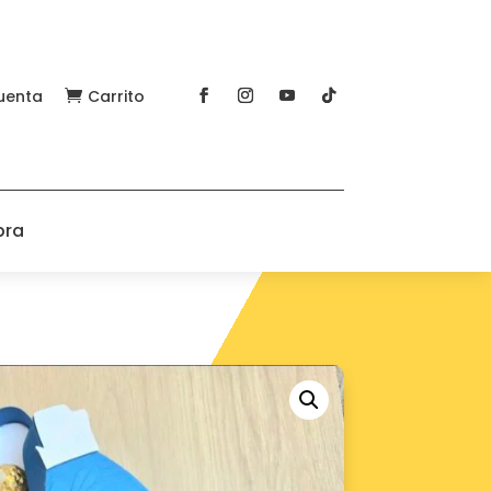
uenta
Carrito

pra