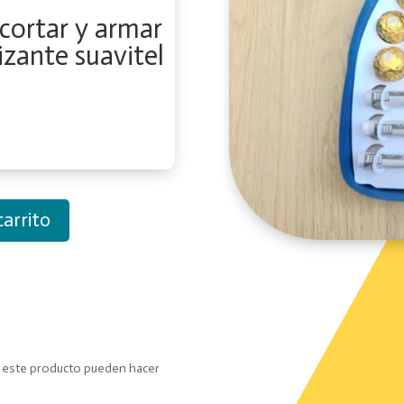
ecortar y armar
izante suavitel
carrito
o este producto pueden hacer