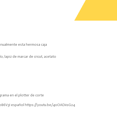
manualmente esta hermosa caja
do, lapiz de marcar de cricut, acetato
grama en el plotter de corte
b86V3I español https://youtu.be/40OADiisG24