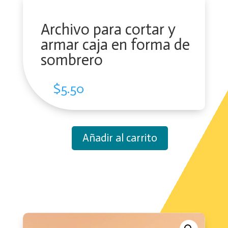
Archivo para cortar y
armar caja en forma de
sombrero
$
5.50
Añadir al carrito
Archivo
para
cortar
y
armar
caja
en
forma