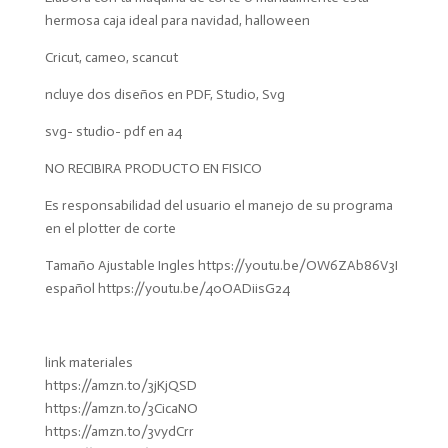
hermosa caja ideal para navidad, halloween
Cricut, cameo, scancut
ncluye dos diseños en PDF, Studio, Svg
svg- studio- pdf en a4
NO RECIBIRA PRODUCTO EN FISICO
Es responsabilidad del usuario el manejo de su programa
en el plotter de corte
Tamaño Ajustable Ingles https://youtu.be/OW6ZAb86V3I
español https://youtu.be/40OADiisG24
link materiales
https://amzn.to/3jKjQSD
https://amzn.to/3CicaNO
https://amzn.to/3vydCrr