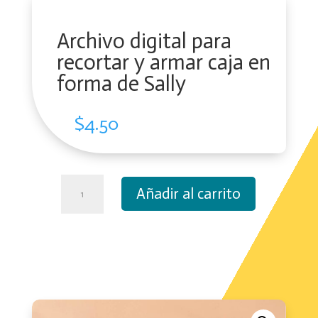
Archivo digital para
recortar y armar caja en
forma de Sally
$
4.50
Archivo
Añadir al carrito
digital
para
recortar
y
armar
caja
en
forma