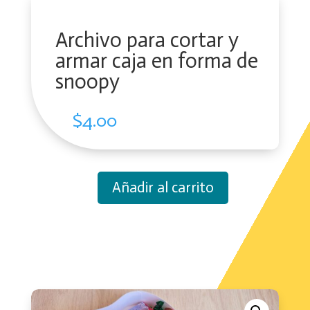
Archivo para cortar y
armar caja en forma de
snoopy
$
4.00
Añadir al carrito
Archivo
para
cortar
y
armar
caja
en
forma