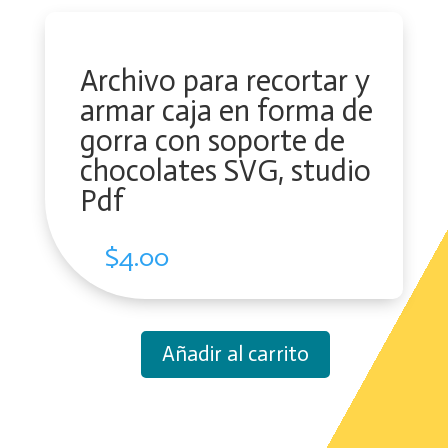
Archivo para recortar y
armar caja en forma de
gorra con soporte de
chocolates SVG, studio
Pdf
$
4.00
Añadir al carrito
Archivo
para
recortar
y