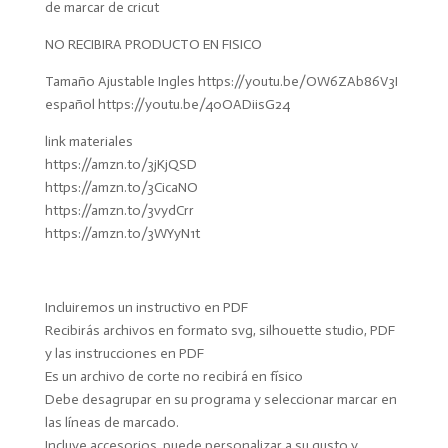
de marcar de cricut
NO RECIBIRA PRODUCTO EN FISICO
Tamaño Ajustable Ingles https://youtu.be/OW6ZAb86V3I
español https://youtu.be/40OADiisG24
link materiales
https://amzn.to/3jKjQSD
https://amzn.to/3CicaNO
https://amzn.to/3vydCrr
https://amzn.to/3WYyN1t
Incluiremos un instructivo en PDF
Recibirás archivos en formato svg, silhouette studio, PDF
y las instrucciones en PDF
Es un archivo de corte no recibirá en físico
Debe desagrupar en su programa y seleccionar marcar en
las líneas de marcado.
Incluye accesorios, puede personalizar a su gusto y