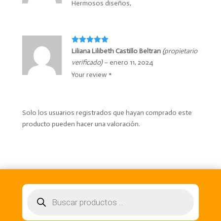
Hermosos diseños,
Valorado
Liliana Lilibeth Castillo Beltran
(propietario
con
5
de 5
verificado)
–
enero 11, 2024
Your review *
Solo los usuarios registrados que hayan comprado este
producto pueden hacer una valoración.
Búsqueda
de
productos