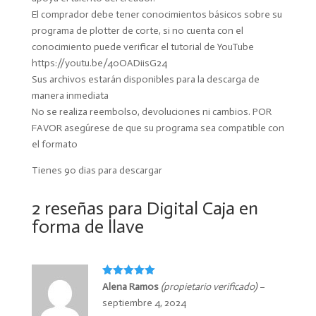
El comprador debe tener conocimientos básicos sobre su
programa de plotter de corte, si no cuenta con el
conocimiento puede verificar el tutorial de YouTube
https://youtu.be/40OADiisG24
Sus archivos estarán disponibles para la descarga de
manera inmediata
No se realiza reembolso, devoluciones ni cambios. POR
FAVOR asegúrese de que su programa sea compatible con
el formato
Tienes 90 dias para descargar
2 reseñas para
Digital Caja en
forma de llave
Valorado
Alena Ramos
(propietario verificado)
–
con
5
de 5
septiembre 4, 2024