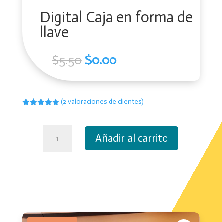
Digital Caja en forma de
llave
El
El
$
5.50
$
0.00
precio
precio
original
actual
era:
es:
(
2
valoraciones de clientes)
$5.50.
$0.00.
Valorado
con
5.00
de
5 en base
Digital
a
Añadir al carrito
valoracione
Caja
s de
en
clientes
forma
de
llave
cantidad