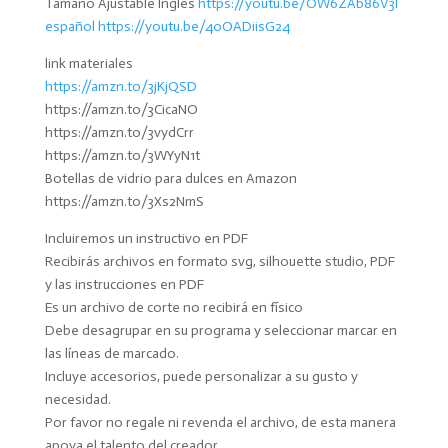
Tamaño Ajustable Ingles
https://youtu.be/OW6ZAb86V3I
español https://youtu.be/40OADiisG24
link materiales
https://amzn.to/3jKjQSD
https://amzn.to/3CicaNO
https://amzn.to/3vydCrr
https://amzn.to/3WYyN1t
Botellas de vidrio para dulces en Amazon
https://amzn.to/3Xs2NmS
Incluiremos un instructivo en PDF
Recibirás archivos en formato svg, silhouette studio, PDF
y las instrucciones en PDF
Es un archivo de corte no recibirá en físico
Debe desagrupar en su programa y seleccionar marcar en
las líneas de marcado.
Incluye accesorios, puede personalizar a su gusto y
necesidad.
Por favor no regale ni revenda el archivo, de esta manera
apoya el talento del creador.