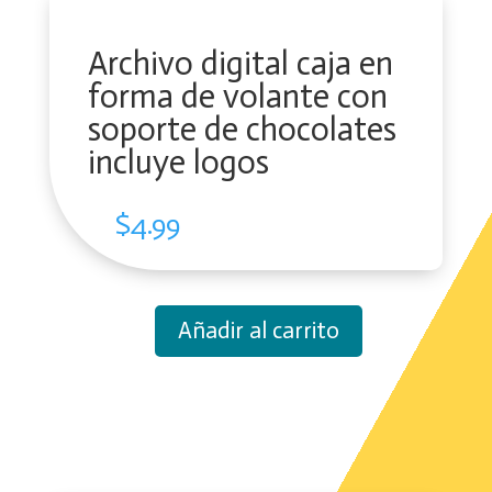
Archivo digital caja en
forma de volante con
soporte de chocolates
incluye logos
$
4.99
Añadir al carrito
Archivo
digital
caja
en
forma
de