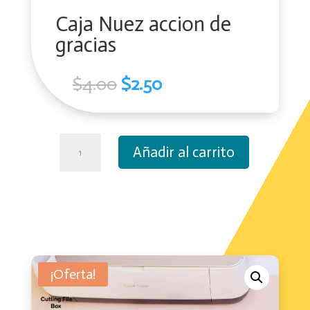
Caja Nuez accion de
gracias
El
El
$
4.00
$
2.50
precio
precio
original
actual
era:
es:
Caja
$4.00.
$2.50.
Añadir al carrito
Nuez
accion
de
gracias
cantidad
¡Oferta!