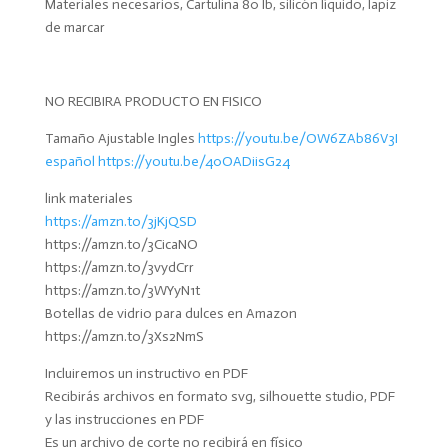
Materiales necesarios, Cartulina 80 lb, silicón líquido, lapiz
de marcar
NO RECIBIRA PRODUCTO EN FISICO
Tamaño Ajustable Ingles
https://youtu.be/OW6ZAb86V3I
español https://youtu.be/40OADiisG24
link materiales
https://amzn.to/3jKjQSD
https://amzn.to/3CicaNO
https://amzn.to/3vydCrr
https://amzn.to/3WYyN1t
Botellas de vidrio para dulces en Amazon
https://amzn.to/3Xs2NmS
Incluiremos un instructivo en PDF
Recibirás archivos en formato svg, silhouette studio, PDF
y las instrucciones en PDF
Es un archivo de corte no recibirá en físico