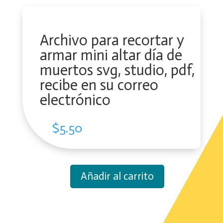
Archivo para recortar y
armar mini altar día de
muertos svg, studio, pdf,
recibe en su correo
electrónico
$
5.50
Añadir al carrito
Archivo
para
recortar
y