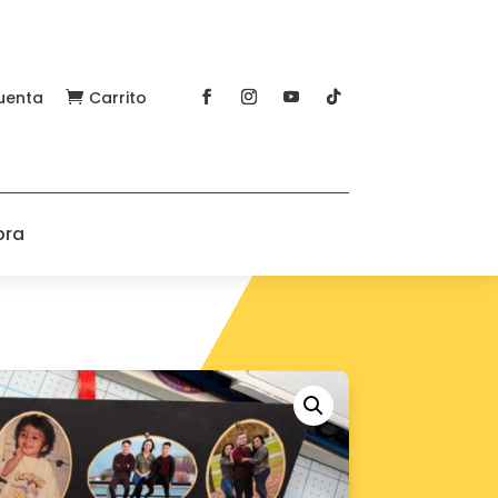
uenta
Carrito

pra