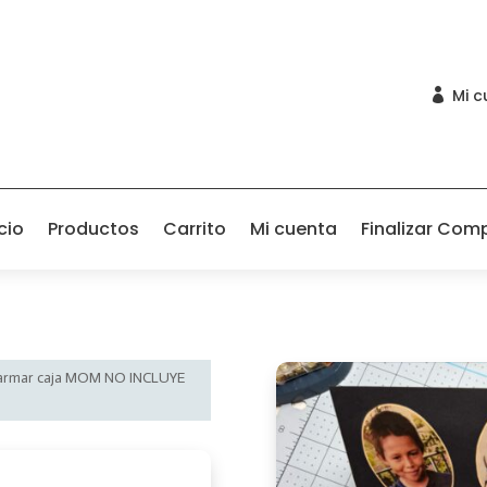
Mi c

cio
Productos
Carrito
Mi cuenta
Finalizar Com
y armar caja MOM NO INCLUYE