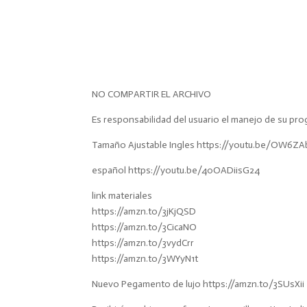
cantidad
NO COMPARTIR EL ARCHIVO
Es responsabilidad del usuario el manejo de su pro
Tamaño Ajustable Ingles https://youtu.be/OW6ZA
español https://youtu.be/40OADiisG24
link materiales
https://amzn.to/3jKjQSD
https://amzn.to/3CicaNO
https://amzn.to/3vydCrr
https://amzn.to/3WYyN1t
Nuevo Pegamento de lujo https://amzn.to/3SUsXii