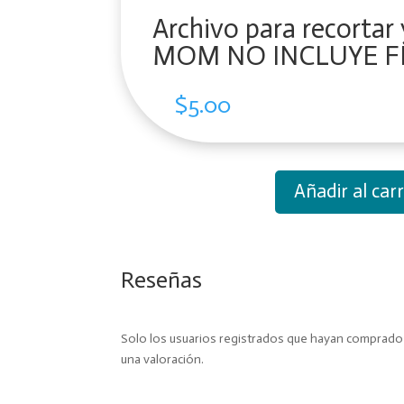
Archivo para recortar 
MOM NO INCLUYE F
$
5.00
Añadir al carr
Archivo
para
recortar
y
Reseñas
armar
caja
MOM
Solo los usuarios registrados que hayan comprad
NO
una valoración.
INCLUYE
FLORES