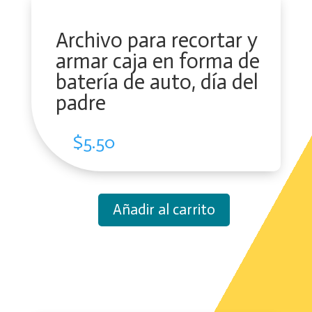
Archivo para recortar y
armar caja en forma de
batería de auto, día del
padre
$
5.50
Añadir al carrito
Archivo
para
recortar
y
armar
caja