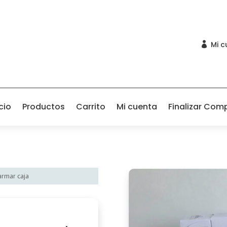
Mi c

cio
Productos
Carrito
Mi cuenta
Finalizar Com
armar caja