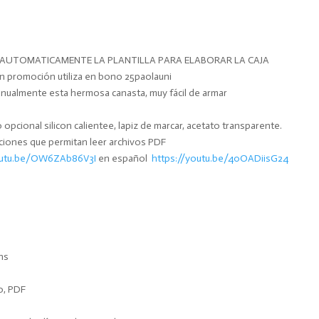
S AUTOMATICAMENTE LA PLANTILLA PARA ELABORAR LA CAJA
n promoción utiliza en bono 25paolauni
anualmente esta hermosa canasta, muy fácil de armar
do opcional silicon calientee, lapiz de marcar, acetato transparente.
aciones que permitan leer archivos PDF
outu.be/OW6ZAb86V3I
en español
https://youtu.be/40OADiisG24
ns
o, PDF