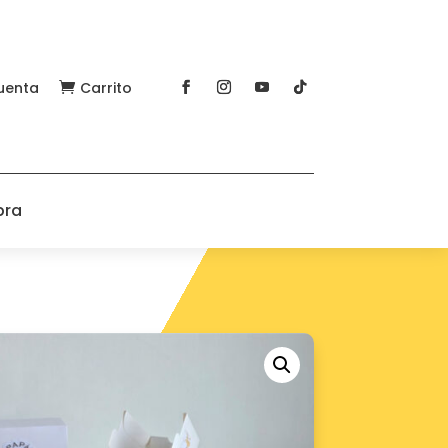
uenta
Carrito

pra