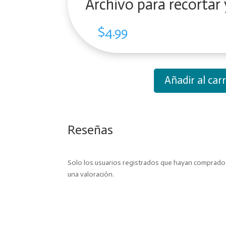
Archivo para recortar 
$
4.99
Añadir al carr
Archivo
para
recortar
y
Reseñas
armar
caja
cantidad
Solo los usuarios registrados que hayan comprad
una valoración.