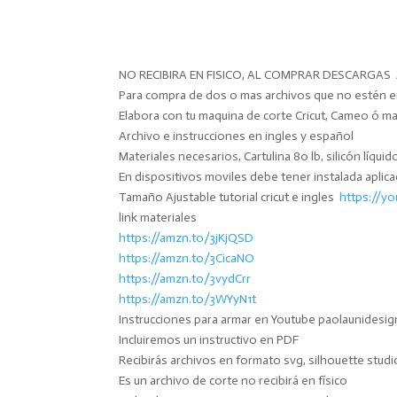
NO RECIBIRA EN FISICO, AL COMPRAR DESCARGA
Para compra de dos o mas archivos que no estén e
Elabora con tu maquina de corte Cricut, Cameo ó m
Archivo e instrucciones en ingles y español
Materiales necesarios, Cartulina 80 lb, silicón líqui
En dispositivos moviles debe tener instalada aplic
Tamaño Ajustable tutorial cricut e ingles
https://y
link materiales
https://amzn.to/3jKjQSD
https://amzn.to/3CicaNO
https://amzn.to/3vydCrr
https://amzn.to/3WYyN1t
Instrucciones para armar en Youtube paolaunidesig
Incluiremos un instructivo en PDF
Recibirás archivos en formato svg, silhouette studi
Es un archivo de corte no recibirá en físico