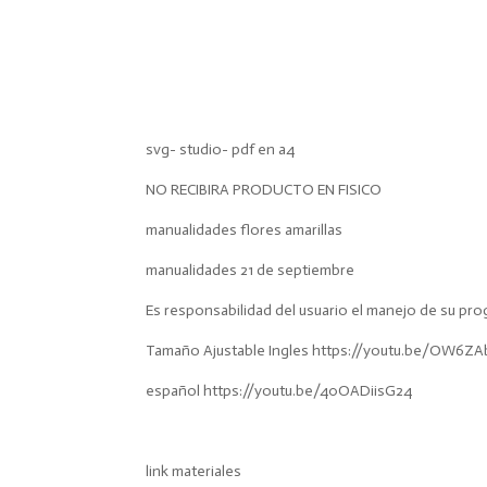
Beetle
Juice
cantidad
svg- studio- pdf en a4
NO RECIBIRA PRODUCTO EN FISICO
manualidades flores amarillas
manualidades 21 de septiembre
Es responsabilidad del usuario el manejo de su pro
Tamaño Ajustable Ingles https://youtu.be/OW6ZA
español https://youtu.be/40OADiisG24
link materiales