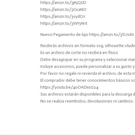
https://amzn.to/3jKjQSD
https://amzn.to/3CicaNO
https://amzn.to/3vydCrr
https://amzn.to/3WYyN1t
Nuevo Pegamento de lujo https://amzn.to/3SUsXii
Recibirás archivos en formato svg, silhouette studi
Es un archivo de corte no recibirá en físico
Debe desagrupar en su programa y seleccionar marc
Incluye accesorios, puede personalizar a su gusto 
Por favor no regale ni revenda el archivo, de esta 
El comprador debe tener conocimientos básicos sobr
https://youtu.be/40OADiisG24
Sus archivos estarán disponibles para la descarga
No se realiza reembolso, devoluciones ni cambios