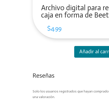
Archivo digital para r
caja en forma de Beet
$
4.99
Añadir al carr
Archivo
digital
para
recortar
Reseñas
y
armar
caja
Solo los usuarios registrados que hayan comprad
en
una valoración.
forma
de