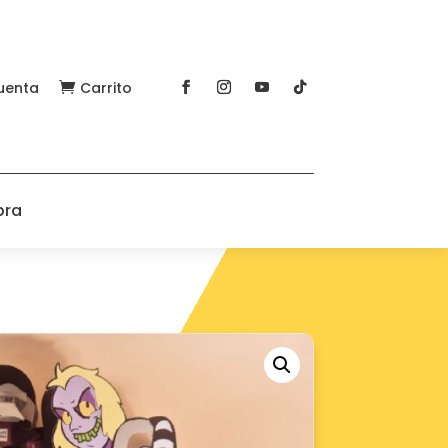
uenta
Carrito

pra