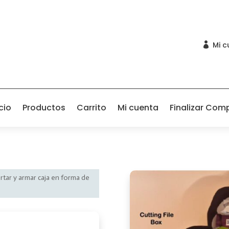
Mi c

cio
Productos
Carrito
Mi cuenta
Finalizar Com
ortar y armar caja en forma de